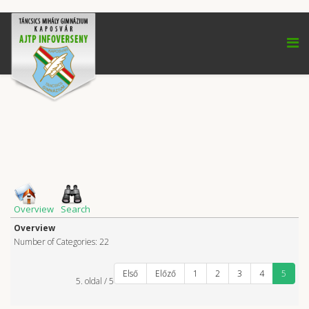
Overview
Search
Overview
Number of Categories: 22
Első
Előző
1
2
3
4
5
5. oldal / 5