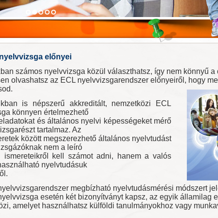
nyelvvizsga előnyei
ban számos nyelvvizsga közül választhatsz, így nem könnyű a
sen olvashatsz az ECL nyelvvizsgarendszer előnyeiről, hogy m
sod.
kban is népszerű akkreditált, nemzetközi ECL
sga könnyen értelmezhető
 feladatokat és általános nyelvi képességeket mérő
izsgarészt tartalmaz. Az
keretek között megszerezhető általános nyelvtudást
vizsgázóknak nem a leíró
i ismereteikről kell számot adni, hanem a valós
használható nyelvtudásuk
ől.
yelvvizsgarendszer megbízható nyelvtudásmérési módszert je
nyelvvizsga esetén két bizonyítványt kapsz, az egyik államilag e
zi, amelyet használhatsz külföldi tanulmányokhoz vagy munka