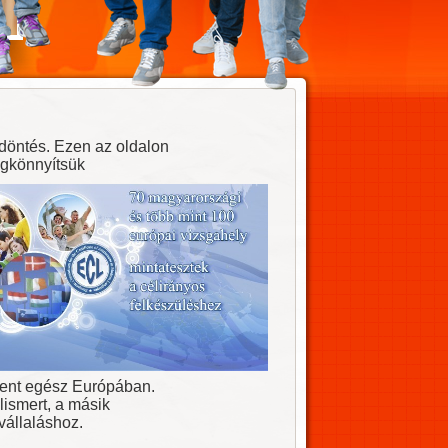
 döntés. Ezen az oldalon
egkönnyítsük
lent egész Európában.
lismert, a másik
vállaláshoz.