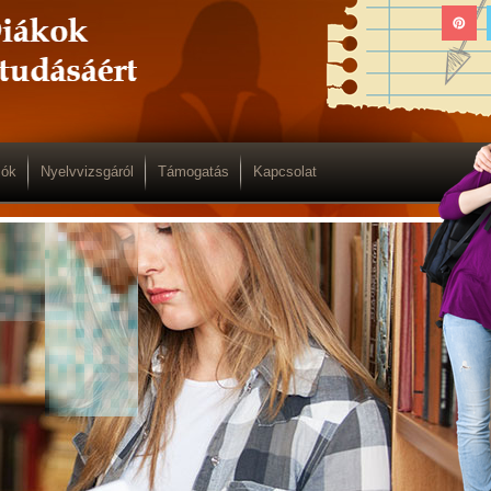
iók
Nyelvvizsgáról
Támogatás
Kapcsolat