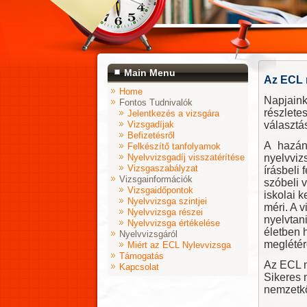
Main Menu
Az ECL 
Home
Napjaink
Fontos Tudnivalók
részlete
Jelentkezés a vizsgára
Vizsgadíjak
választá
Befizetésről
A hazán
Felkészítő tanfolyamok
Nyelvvizsgadíj visszatérítése
nyelvviz
Vizsgaszabályzat
írásbeli
Vizsgainformációk
szóbeli v
Vizsgaidőpontok
iskolai 
Nyelvvizsga szintjei
méri. A 
Nyelvvizsga részei
nyelvtan
Nyelvvizsga értékelése
életben 
Nyelvvizsgáról
meglétér
Miért az ECL Nylevvizsga
Támogatás
Az ECL n
Kapcsolat
Sikeres 
nemzetkö