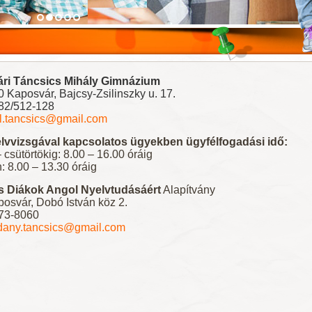
ri Táncsics Mihály Gimnázium
 Kaposvár, Bajcsy-Zsilinszky u. 17.
82/512-128
l.tancsics@gmail.com
lvvizsgával kapcsolatos ügyekben ügyfélfogadási idő:
– csütörtökig: 8.00 – 16.00 óráig
: 8.00 – 13.30 óráig
s Diákok Angol Nyelvtudásáért
Alapítvány
osvár, Dobó István köz 2.
773-8060
dany.tancsics@gmail.com