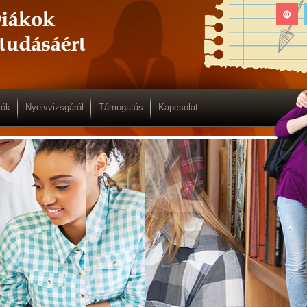
iók
Nyelvvizsgáról
Támogatás
Kapcsolat