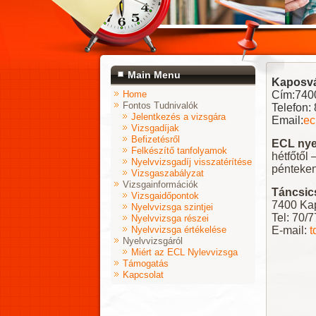
Main Menu
Kaposvá
Home
Cím:
7400
Fontos Tudnivalók
Telefon:
Jelentkezés a vizsgára
Email:
ec
Vizsgadíjak
Befizetésről
ECL nye
Felkészítő tanfolyamok
hétfőtől 
Nyelvvizsgadíj visszatérítése
pénteken
Vizsgaszabályzat
Vizsgainformációk
Táncsic
Vizsgaidőpontok
7400 Kap
Nyelvvizsga szintjei
Tel: 70/
Nyelvvizsga részei
Nyelvvizsga értékelése
E-mail:
t
Nyelvvizsgáról
Miért az ECL Nylevvizsga
Támogatás
Kapcsolat