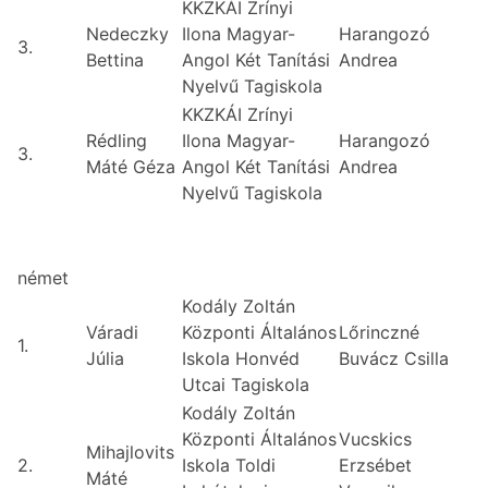
KKZKÁI Zrínyi
Nedeczky
Ilona Magyar-
Harangozó
3.
Bettina
Angol Két Tanítási
Andrea
Nyelvű Tagiskola
KKZKÁI Zrínyi
Rédling
Ilona Magyar-
Harangozó
3.
Máté Géza
Angol Két Tanítási
Andrea
Nyelvű Tagiskola
német
Kodály Zoltán
Váradi
Központi Általános
Lőrinczné
1.
Júlia
Iskola Honvéd
Buvácz Csilla
Utcai Tagiskola
Kodály Zoltán
Központi Általános
Vucskics
Mihajlovits
2.
Iskola Toldi
Erzsébet
Máté