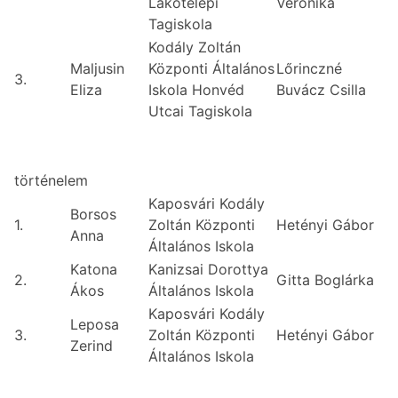
Lakótelepi
Veronika
Tagiskola
Kodály Zoltán
Maljusin
Központi Általános
Lőrinczné
3.
Eliza
Iskola Honvéd
Buvácz Csilla
Utcai Tagiskola
történelem
Kaposvári Kodály
Borsos
1.
Zoltán Központi
Hetényi Gábor
Anna
Általános Iskola
Katona
Kanizsai Dorottya
2.
Gitta Boglárka
Ákos
Általános Iskola
Kaposvári Kodály
Leposa
3.
Zoltán Központi
Hetényi Gábor
Zerind
Általános Iskola