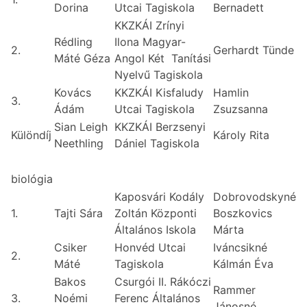
Dorina
Utcai Tagiskola
Bernadett
KKZKÁI Zrínyi
Rédling
Ilona Magyar-
2.
Gerhardt Tünde
Máté Géza
Angol Két Tanítási
Nyelvű Tagiskola
Kovács
KKZKÁI Kisfaludy
Hamlin
3.
Ádám
Utcai Tagiskola
Zsuzsanna
Sian Leigh
KKZKÁI Berzsenyi
Különdíj
Károly Rita
Neethling
Dániel Tagiskola
biológia
Kaposvári Kodály
Dobrovodskyné
1.
Tajti Sára
Zoltán Központi
Boszkovics
Általános Iskola
Márta
Csiker
Honvéd Utcai
Iváncsikné
2.
Máté
Tagiskola
Kálmán Éva
Bakos
Csurgói II. Rákóczi
Rammer
3.
Noémi
Ferenc Általános
Jánosné