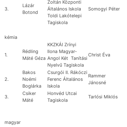
Zoltán Központi
Lázár
3.
Általános Iskola
Somogyi Péter
Botond
Toldi Lakótelepi
Tagiskola
kémia
KKZKÁI Zrínyi
Rédling
Ilona Magyar-
1.
Christ Éva
Máté Géza
Angol Két Tanítási
Nyelvű Tagiskola
Bakos
Csurgói II. Rákóczi
Rammer
2.
Noémi
Ferenc Általános
Jánosné
Boglárka
Iskola
Csiker
Honvéd Utcai
3.
Tarlósi Miklós
Máté
Tagiskola
magyar