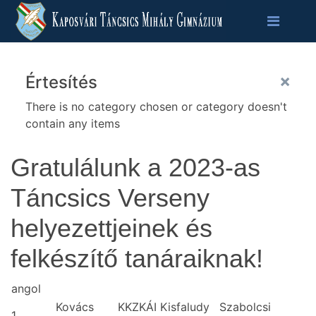
×
Értesítés
There is no category chosen or category doesn't
contain any items
Gratulálunk a 2023-as
Táncsics Verseny
helyezettjeinek és
felkészítő tanáraiknak!
angol
Kovács
KKZKÁI Kisfaludy
Szabolcsi
1.