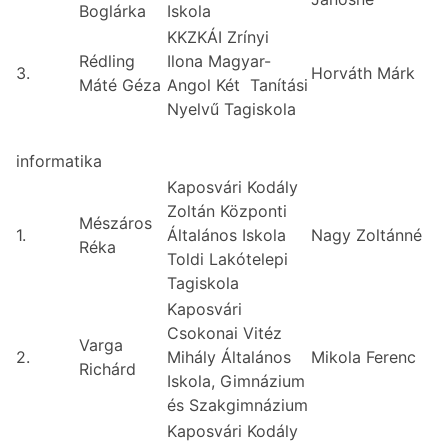
Boglárka
Iskola
KKZKÁI Zrínyi
Rédling
Ilona Magyar-
3.
Horváth Márk
Máté Géza
Angol Két Tanítási
Nyelvű Tagiskola
informatika
Kaposvári Kodály
Zoltán Központi
Mészáros
1.
Általános Iskola
Nagy Zoltánné
Réka
Toldi Lakótelepi
Tagiskola
Kaposvári
Csokonai Vitéz
Varga
2.
Mihály Általános
Mikola Ferenc
Richárd
Iskola, Gimnázium
és Szakgimnázium
Kaposvári Kodály