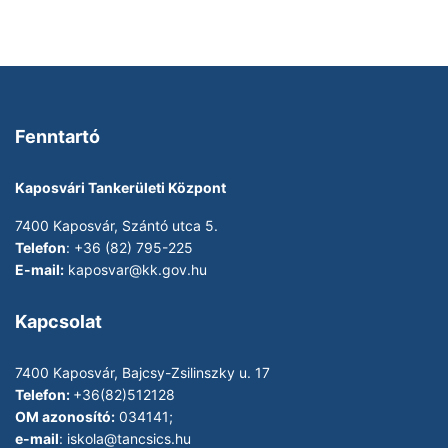
Fenntartó
Kaposvári Tankerületi Központ
7400 Kaposvár, Szántó utca 5.
Telefon
: +36 (82) 795-225
E-mail:
kaposvar@kk.gov.hu
Kapcsolat
7400 Kaposvár, Bajcsy-Zsilinszky u. 17
Telefon:
+36(82)512128
OM azonosító:
034141;
e-mail
:
iskola@tancsics.hu