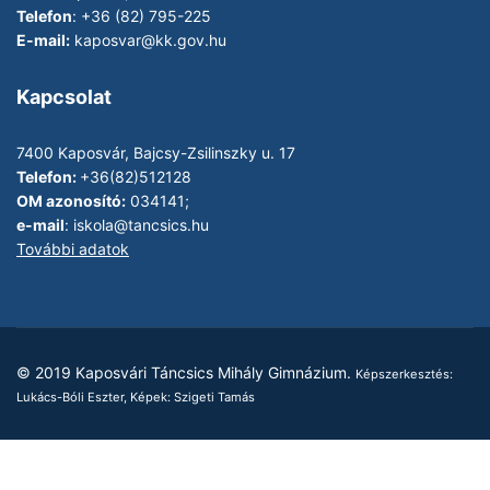
Telefon
: +36 (82) 795-225
E-mail:
kaposvar@kk.gov.hu
Kapcsolat
7400 Kaposvár, Bajcsy-Zsilinszky u. 17
Telefon:
+36(82)512128
OM azonosító:
034141;
e-mail
:
iskola@tancsics.hu
További adatok
© 2019 Kaposvári Táncsics Mihály Gimnázium.
Képszerkesztés:
Lukács-Bóli Eszter, Képek: Szigeti Tamás