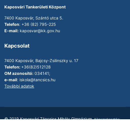
Kaposvári Tankerületi Központ
7400 Kaposvár, Szántó utca 5.
Telefon
: +36 (82) 795-225
E-mail:
kaposvar@kk.gov.hu
Kapcsolat
7400 Kaposvár, Bajcsy-Zsilinszky u. 17
Telefon:
+36(82)512128
OM azonosító:
034141;
e-mail
:
iskola@tancsics.hu
További adatok
© 2019 Kaposvári Táncsics Mihály Gimnázium.
Képszerkesztés:
Lukács-Bóli Eszter, Képek: Szigeti Tamás