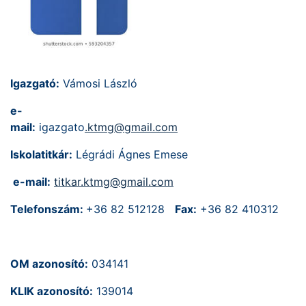
Igazgató:
Vámosi László
e-
mail:
igazgato
.ktmg@gmail.com
Iskolatitkár:
Légrádi Ágnes Emese
e-mail:
titkar.ktmg@gmail.com
Telefonszám:
+36 82 512128
Fax:
+36 82 410312
OM azonosító:
034141
KLIK azonosító:
139014