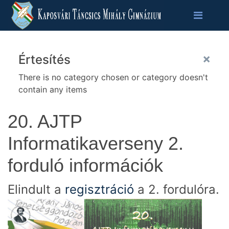
×
Értesítés
There is no category chosen or category doesn't
contain any items
20. AJTP
Informatikaverseny 2.
forduló információk
Elindult a
regisztráció
a 2. fordulóra.