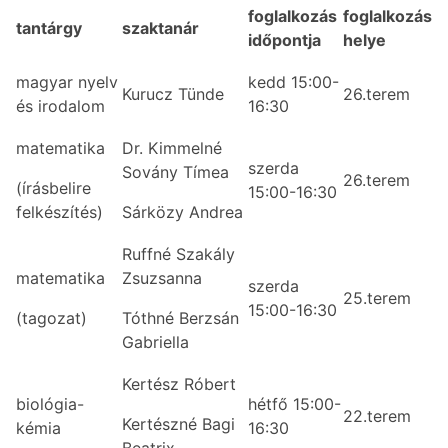
foglalkozás
foglalkozás
tantárgy
szaktanár
időpontja
helye
magyar nyelv
kedd 15:00-
Kurucz Tünde
26.terem
és irodalom
16:30
matematika
Dr. Kimmelné
szerda
Sovány Tímea
26.terem
(írásbelire
15:00-16:30
felkészítés)
Sárközy Andrea
Ruffné Szakály
matematika
Zsuzsanna
szerda
25.terem
15:00-16:30
(tagozat)
Tóthné Berzsán
Gabriella
Kertész Róbert
biológia-
hétfő 15:00-
22.terem
Kertészné Bagi
kémia
16:30