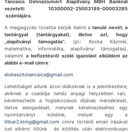
Táncsics Gimnáziumért Alapítvány MBH Banknál
vezetett:
10300002-25003189-00003285
számlájára.
A megjegyzés rovatba kérjük beírni a
tanuló
nevét, a
tantárgyat (tantárgyakat), illetve azt, hogy
„alapítványi támogatás”.
(pl.: Kocka Kázmér,
matematika, informatika, alapítványi támogatás),
valamint
a befizetésről
szóló igazolást elküldeni az
alábbi e-mail címre
:
elokeszitotancsics@gmail.com
Lehetőséget adunk azon diákoknak is a jelentkezésre,
akiknek a családja nehéz anyagi helyzetben van,
kérelmezhetik a foglalkozások díjának mérséklését,
illetve elengedését, melynek kérelmezéséhez egy
nyomtatványt küldünk, melyet egy a
titkar2.ktmg@gmail.com
címre történő email írásával
tud elkérni tőlünk és kitöltés után elektronikusan