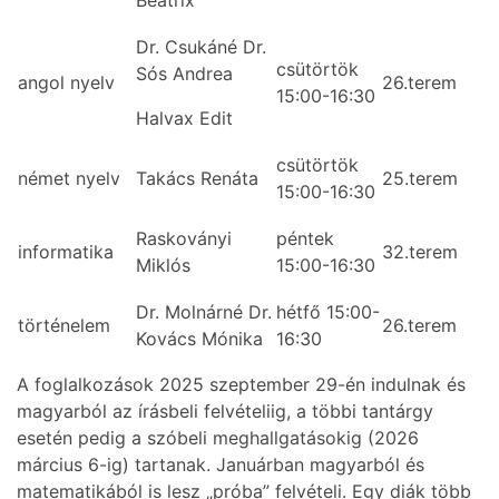
Beatrix
Dr. Csukáné Dr.
csütörtök
Sós Andrea
angol nyelv
26.terem
15:00-16:30
Halvax Edit
csütörtök
német nyelv
Takács Renáta
25.terem
15:00-16:30
Raskoványi
péntek
informatika
32.terem
Miklós
15:00-16:30
Dr. Molnárné Dr.
hétfő 15:00-
történelem
26.terem
Kovács Mónika
16:30
A foglalkozások 2025 szeptember 29-én indulnak és
magyarból az írásbeli felvételiig, a többi tantárgy
esetén pedig a szóbeli meghallgatásokig (2026
március 6-ig) tartanak. Januárban magyarból és
matematikából is lesz „próba” felvételi. Egy diák több