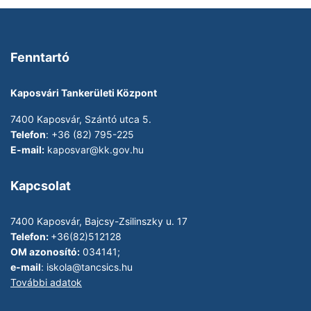
Fenntartó
Kaposvári Tankerületi Központ
7400 Kaposvár, Szántó utca 5.
Telefon
: +36 (82) 795-225
E-mail:
kaposvar@kk.gov.hu
Kapcsolat
7400 Kaposvár, Bajcsy-Zsilinszky u. 17
Telefon:
+36(82)512128
OM azonosító:
034141;
e-mail
:
iskola@tancsics.hu
További adatok