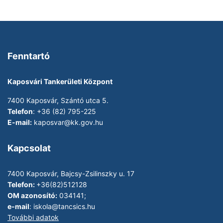
Fenntartó
Kaposvári Tankerületi Központ
7400 Kaposvár, Szántó utca 5.
Telefon
: +36 (82) 795-225
E-mail:
kaposvar@kk.gov.hu
Kapcsolat
7400 Kaposvár, Bajcsy-Zsilinszky u. 17
Telefon:
+36(82)512128
OM azonosító:
034141;
e-mail
:
iskola@tancsics.hu
További adatok