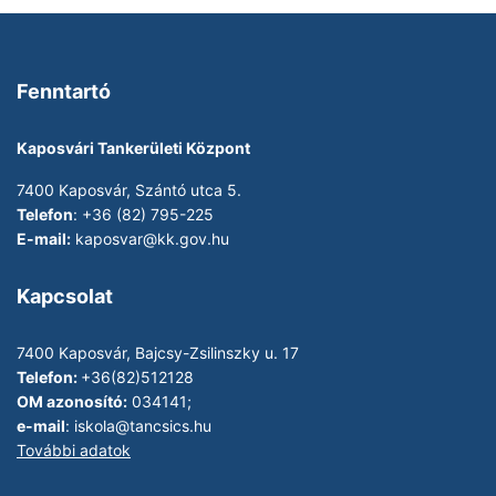
Fenntartó
Kaposvári Tankerületi Központ
7400 Kaposvár, Szántó utca 5.
Telefon
: +36 (82) 795-225
E-mail:
kaposvar@kk.gov.hu
Kapcsolat
7400 Kaposvár, Bajcsy-Zsilinszky u. 17
Telefon:
+36(82)512128
OM azonosító:
034141;
e-mail
:
iskola@tancsics.hu
További adatok