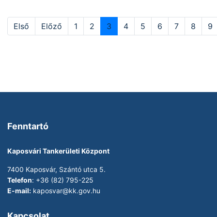
Első
Előző
1
2
3
4
5
6
7
8
9
Fenntartó
Kaposvári Tankerületi Központ
7400 Kaposvár, Szántó utca 5.
Telefon
: +36 (82) 795-225
E-mail:
kaposvar@kk.gov.hu
Kapcsolat