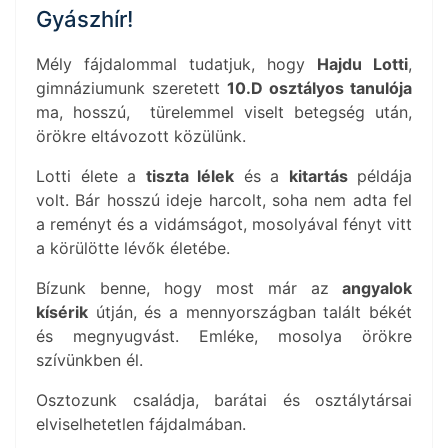
Gyászhír!
Mély fájdalommal tudatjuk, hogy
Hajdu Lotti
,
gimnáziumunk szeretett
10.D osztályos tanulója
ma, hosszú, türelemmel viselt betegség után,
örökre eltávozott közülünk.
Lotti élete a
tiszta lélek
és a
kitartás
példája
volt. Bár hosszú ideje harcolt, soha nem adta fel
a reményt és a vidámságot, mosolyával fényt vitt
a körülötte lévők életébe.
Bízunk benne, hogy most már az
angyalok
kísérik
útján, és a mennyországban talált békét
és megnyugvást. Emléke, mosolya örökre
szívünkben él.
Osztozunk családja, barátai és osztálytársai
elviselhetetlen fájdalmában.