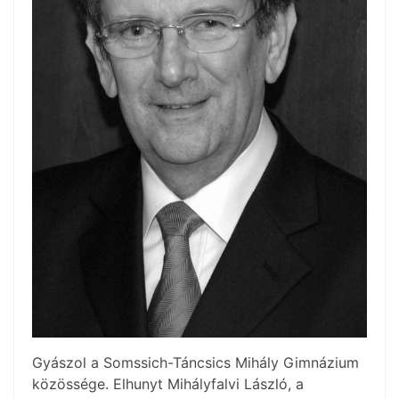
Gyászol a Somssich-Táncsics Mihály Gimnázium
közössége. Elhunyt Mihályfalvi László, a