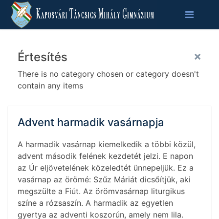
×
Értesítés
There is no category chosen or category doesn't
contain any items
Advent harmadik vasárnapja
A harmadik vasárnap kiemelkedik a többi közül,
advent második felének kezdetét jelzi. E napon
az Úr eljövetelének közeledtét ünnepeljük. Ez a
vasárnap az örömé: Szűz Máriát dicsőítjük, aki
megszülte a Fiút. Az örömvasárnap liturgikus
színe a rózsaszín. A harmadik az egyetlen
gyertya az adventi koszorún, amely nem lila.