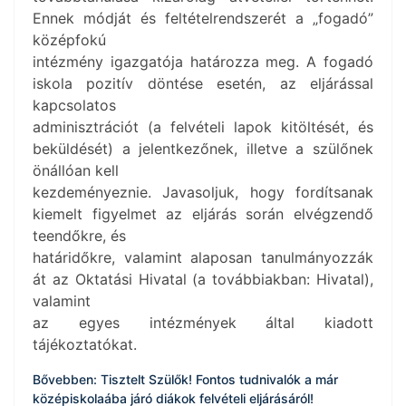
Ennek módját és feltételrendszerét a „fogadó”
középfokú
intézmény igazgatója határozza meg. A fogadó
iskola pozitív döntése esetén, az eljárással
kapcsolatos
adminisztrációt (a felvételi lapok kitöltését, és
beküldését) a jelentkezőnek, illetve a szülőnek
önállóan kell
kezdeményeznie. Javasoljuk, hogy fordítsanak
kiemelt figyelmet az eljárás során elvégzendő
teendőkre, és
határidőkre, valamint alaposan tanulmányozzák
át az Oktatási Hivatal (a továbbiakban: Hivatal),
valamint
az egyes intézmények által kiadott
tájékoztatókat.
Bővebben: Tisztelt Szülők! Fontos tudnivalók a már
középiskolaába járó diákok felvételi eljárásáról!