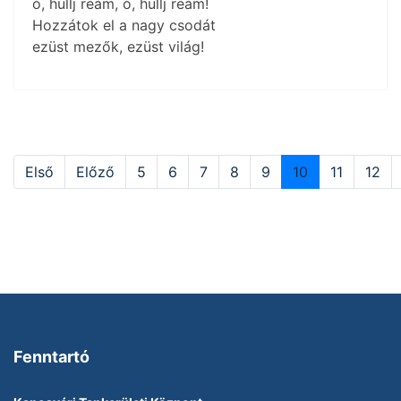
ó, hullj reám, ó, hullj reám!
Hozzátok el a nagy csodát
ezüst mezők, ezüst világ!
Első
Előző
5
6
7
8
9
10
11
12
Fenntartó